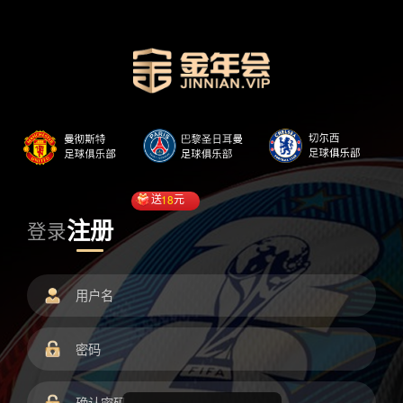
送
18
元
注册
登录