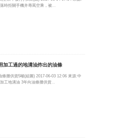
落時拒關手機并辱罵空乘，被...
：用加工過的地溝油炸出的油條
5噸(組圖) 2017-06-03 12:06 來源:中
工地溝油 3年向油條攤供貨...