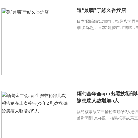
還“兼職”于絲久香煙店
日本“囧臉貓”出書啦：招牌八字眉喜感十足
網 原标題：日本“囧臉貓”出書啦：
緬甸金年会app出黑技術部
診患癌人數增加5人
福島核事故第三輪檢查确診2人患癌 共計15
國新聞網 原标題：福島核事故第三輪