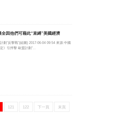
興全因他們可藉此“束縛”美國經濟
戰”(組圖) 2017-06-04 09:54 來源:中國
》引抨擊 歐盟計劃“...
121
122
下一頁
末頁