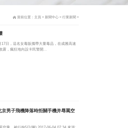
當前位置：
主頁
>
新聞中心
>
行業新聞
>
樓
6月17日，這名女毒販攜帶大量毒品，在成雅高速
露，瘋狂地向設卡民警開...
部北京男子飛機降落時拒關手機并辱罵空
行拘5日(圖) 2017-06-04 07:34 來源: