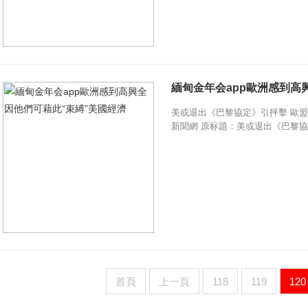
緬甸金年会app歐洲感到高
美或退出《巴黎協定》引抨擊 歐盟計劃“反擊
新聞網 原标題：美或退出《巴黎協定
首頁
上一頁
118
119
120