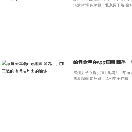
澎湃新聞 原标題：北京男子飛機降
緬甸金年会app集團 圖為
溫州男子收購、加工地溝油 3年向油條攤供貨
國新聞網 原标題：溫州男子收購、加