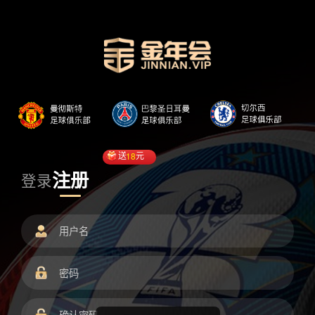
送
18
元
注册
登录