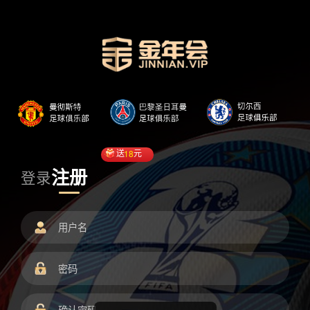
送
18
元
注册
登录