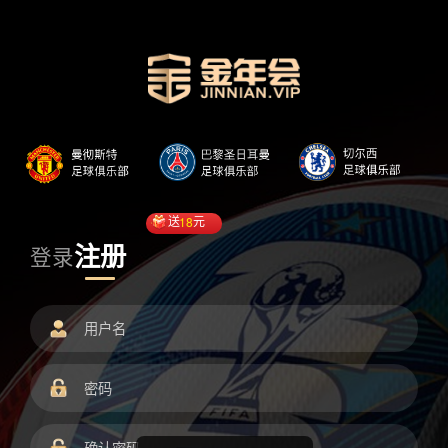
送
18
元
注册
登录