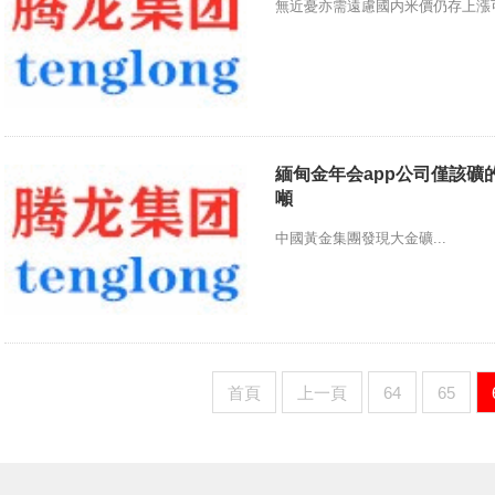
無近憂亦需遠慮國内米價仍存上漲可能
緬甸金年会app公司僅該礦
噸
中國黃金集團發現大金礦...
首頁
上一頁
64
65