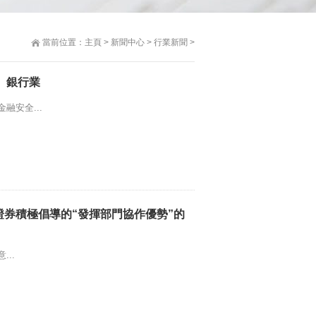
當前位置：
主頁
>
新聞中心
>
行業新聞
>
、銀行業
融安全...
證券積極倡導的“發揮部門協作優勢”的
..