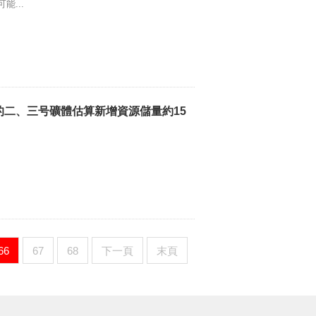
...
的二、三号礦體估算新增資源儲量約15
66
67
68
下一頁
末頁