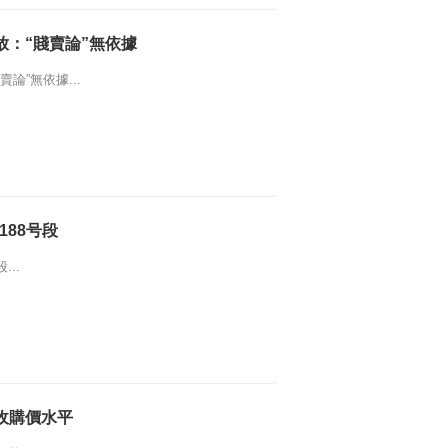
：“賤賣論”無依據
論”無依據...
188号段
..
收購價水平