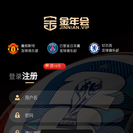
送
18
元
注册
登录