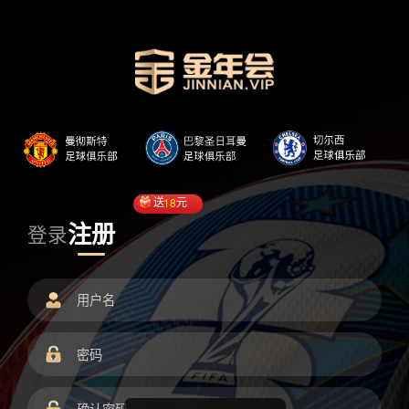
送
18
元
注册
登录