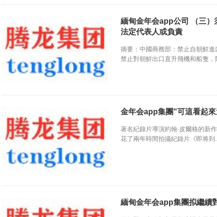
緬甸金年会app公司 （三
法定代表人或負責
摘要：中國商務部：禁止自朝鮮進口
禁止對朝鮮出口直升飛機和船隻，除非
金年会app集團"可這看起
著名紀錄片導演約翰·皮爾格的新
花了兩年時間拍攝紀錄片《即将到..
緬甸金年会app集團拟繼