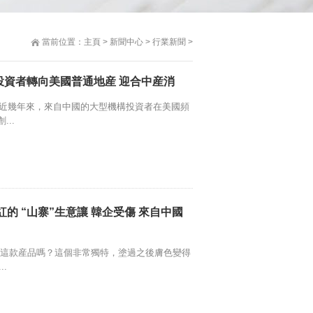
當前位置：
主頁
>
新聞中心
>
行業新聞
>
投資者轉向美國普通地産 迎合中産消
，近幾年來，來自中國的大型機構投資者在美國頻
..
紅的 “山寨”生意讓 韓企受傷 來自中國
到這款産品嗎？這個非常獨特，塗過之後膚色變得
..