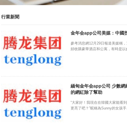
行業新聞
金年会app公司美媒：中國
參考消息網12月29日報道美媒稱
頻收購豪華酒店和公寓，有時是以創.
緬甸金年会app公司 少數網
的網紅除了幫助
“大家好！我現在在韓國大家能看
更亮了吧？”昵稱為Sunny的女孩手.