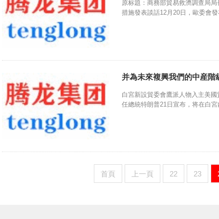
原标題：商務部貿易救濟調查局局
措施發表談話12月20日，歐委會發布
并為未來複興我們的中産階
白宮新設貿委會鷹派人物入主美國
任總統特朗普21日宣布，将在白宮内.
首頁
上一頁
22
23