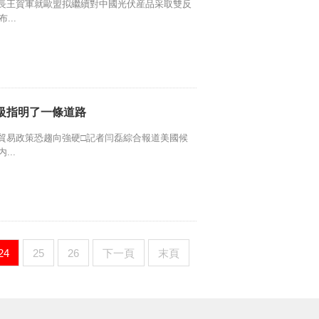
長王賀軍就歐盟拟繼續對中國光伏産品采取雙反
...
級指明了一條道路
貿易政策恐趨向強硬□記者闫磊綜合報道美國候
..
24
25
26
下一頁
末頁