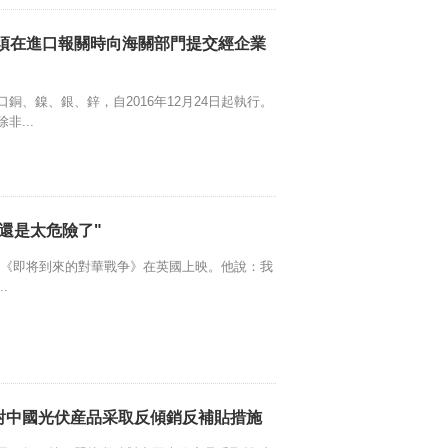
）須在進口報關時向海關部門提交經企業
銅、鎳、銀、鋅，自2016年12月24日起執行。
...
來還是太危險了"
作《即将到來的對華戰争》在英國上映。他說：我
.
續對中國光伏産品采取反傾銷反補貼措施